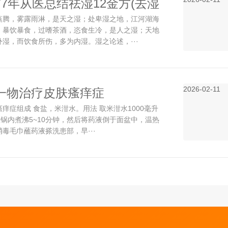
7年从医总结祛湿12金方(去湿
蒸腾，雾露雨淋，是天之湿；处卑湿之地，江河湖海
；暴饮暴食，过嗜茶酒，恣食生冷，是人之湿；天地
湿，而饮食所伤，多为内湿。湿之论述，···
2026-02-11
一物治疗皮肤瘙痒症
痒症组成 食盐，米泔水。用法 取米泔水1000毫升
置锅内煮沸5~10分钟，然后将药液倒于面盆中，温热
毒毛巾蘸药液搽洗患部，早···