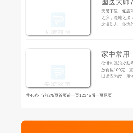
国医大师7
天暑下逼，氤瘟
方法)
之滨，是地之湿
之湿伤人，多为外
家中常用
盐泔煎洗治皮肤瘙
放食盐100克，
以适应为度，用消
共46条 当前2/5页
首页
前一页
1
2
3
4
5
后一页
尾页