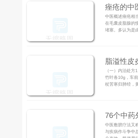
痤疮的中
中医概述痤疮相当
在毛囊皮脂腺的
堵塞。多认为是由
脂溢性皮
（一）内治处方1
竹叶各10g，车前
杖苦寒归肺经，黄
76个中
中医敷脐疗法又
版）
与疾病作斗争中