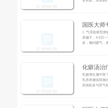
全有效，简便易行
国医大师
1. 气滞血瘀型
（辨证精
质偏干，4-6日
多，胸闷嗳气，食
化癖汤治
乳腺增生属中医
乳房单侧或双侧
其病机多与肝气郁