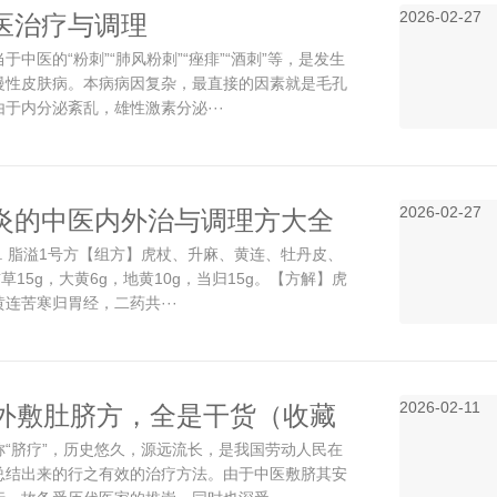
2026-02-27
医治疗与调理
于中医的“粉刺”“肺风粉刺”“痤痱”“酒刺”等，是发生
慢性皮肤病。本病病因复杂，最直接的因素就是毛孔
于内分泌紊乱，雄性激素分泌···
2026-02-27
炎的中医内外治与调理方大全
. 脂溢1号方【组方】虎杖、升麻、黄连、牡丹皮、
草15g，大黄6g，地黄10g，当归15g。【方解】虎
连苦寒归胃经，二药共···
2026-02-11
药外敷肚脐方，全是干货（收藏
称“脐疗”，历史悠久，源远流长，是我国劳动人民在
总结出来的行之有效的治疗方法。由于中医敷脐其安