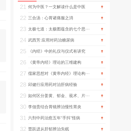
21
何为中医？一文解读什么是中医
22
三合汤：心胃诸痛服之消
23
太极七道：太极图蕴含的七个思···
24
武西芳:应用对药治糖尿病
25
《内经》中的礼仪与仪式有讲究
26
《黄帝内经》理论的三维建构
27
儒家思想对《黄帝内经》理论构···
28
邱健行应用药对治肝病经验
29
如何区分姜黄、郁金、莪术、片···
30
李佃贵结合胃镜辨治慢性胃炎
31
六剂中药治愈五年“手抖”怪病
32
贾跃进从肝郁辨治失眠