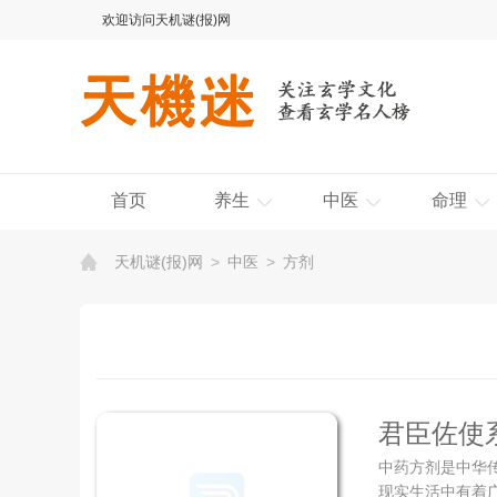
欢迎访问天机谜(报)网
首页
养生
中医
命理
天机谜(报)网
>
中医
>
方剂
君臣佐使
中药方剂是中华
+效果验
现实生活中有着