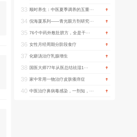
33
顺时养生：中医夏季调养的五重···
34
倪海厦系列——青光眼方剂研究···
35
76个中药外敷肚脐方，全是干···
36
女性月经周期分阶段食疗
37
化癖汤治疗乳腺增生
38
国医大师77年从医总结祛湿1···
39
家中常用一物治疗皮肤瘙痒症
40
中医治疗鼻病毒感染，一剂知，···