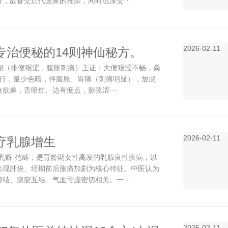
，故备受历代医家的推崇，同时也深受···
2026-02-11
专治便秘的14则神仙秘方。
便秘（排便艰涩，腹胀刺痛）主证：大便艰涩不畅，粪
准，方效显著）务必珍藏！
一行，量少色暗，伴腹胀、胃痛（刺痛明显），放屁
欲差，舌暗红、边有瘀点，脉弦涩···
2026-02-11
疗乳腺增生
“乳癖”范畴，是育龄期女性高发的乳腺良性疾病，以
出现肿块、经期前后胀痛加剧为核心特征。中医认为
结、痰瘀互结、气血亏虚密切相关。一···
2026-02-11