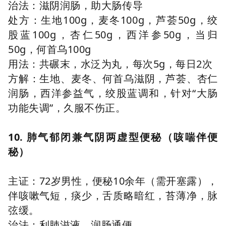
治法：滋阴润肠，助大肠传导
处方：生地100g，麦冬100g，芦荟50g，绞
股蓝100g，杏仁50g，西洋参50g，当归
50g，何首乌100g
用法：共碾末，水泛为丸，每次5g，每日2次
方解：生地、麦冬、何首乌滋阴，芦荟、杏仁
润肠，西洋参益气，绞股蓝调和，针对“大肠
功能失调”，久服不伤正。
10. 肺气郁闭兼气阴两虚型便秘（咳喘伴便
秘）
主证：72岁男性，便秘10余年（需开塞露），
伴咳嗽气短，痰少，舌质略暗红，苔薄净，脉
弦缓。
治法：利肺滋液，润肠通便