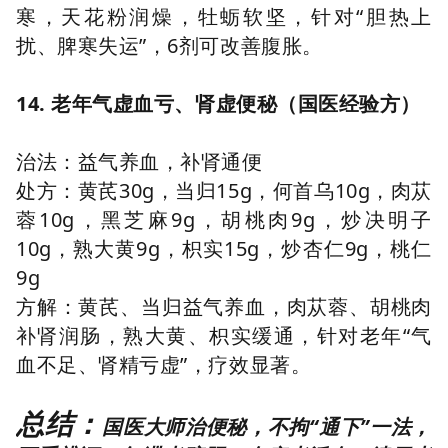
寒，天花粉润燥，牡蛎软坚，针对“胆热上
扰、脾寒失运”，6剂可改善腹胀。
14. 老年气虚血亏、肾虚便秘（国医经验方）
治法：益气养血，补肾通便
处方：黄芪30g，当归15g，何首乌10g，肉苁
蓉10g，黑芝麻9g，胡桃肉9g，炒决明子
10g，熟大黄9g，枳实15g，炒杏仁9g，桃仁
9g
方解：黄芪、当归益气养血，肉苁蓉、胡桃肉
补肾润肠，熟大黄、枳实缓通，针对老年“气
血不足、肾精亏虚”，疗效显著。
总结：
国医大师治便秘，不拘“通下”一法，