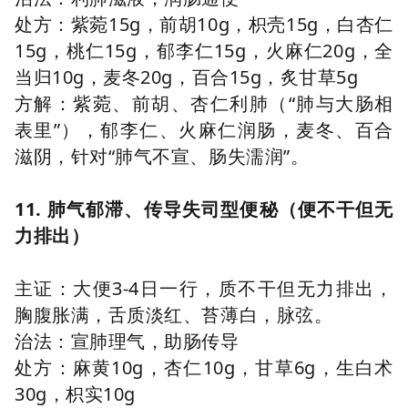
处方：紫菀15g，前胡10g，枳壳15g，白杏仁
15g，桃仁15g，郁李仁15g，火麻仁20g，全
当归10g，麦冬20g，百合15g，炙甘草5g
方解：紫菀、前胡、杏仁利肺（“肺与大肠相
表里”），郁李仁、火麻仁润肠，麦冬、百合
滋阴，针对“肺气不宣、肠失濡润”。
11. 肺气郁滞、传导失司型便秘（便不干但无
力排出）
主证：大便3-4日一行，质不干但无力排出，
胸腹胀满，舌质淡红、苔薄白，脉弦。
治法：宣肺理气，助肠传导
处方：麻黄10g，杏仁10g，甘草6g，生白术
30g，枳实10g