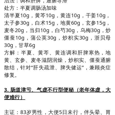
治法：调和肝脾，通腑导滞
处方：半夏调肠汤加味
清半夏10g，黄芩10g，黄连10g，干姜10g，
太子参30g，白术15g，地黄60g，玄参15g，
麦冬20g，当归10g，白芍30g，乌梅30g，炒
僵蚕10g，蒲公英30g，炒枳实30g，浙贝母
30g，甘草6g
方解：半夏、黄芩、黄连调和肝脾寒热，地
黄、玄参、麦冬滋阴润燥，炒枳实、僵蚕通腑
散结，针对“肝失疏泄、脾失健运”，兼顾炎症
修复。
3. 肠道津亏、气虚不行型便秘（老年体虚，大
便难行）
主证：83岁男性，大便5日未行，伴头晕、胃