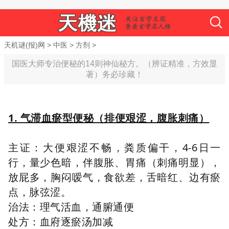
天机谜(报)网
>
中医
>
方剂
>
国医大师专治便秘的14则神仙秘方。（辨证精准，方效显
著）务必珍藏！
1. 气滞血瘀型便秘（排便艰涩，腹胀刺痛）
主证：大便艰涩不畅，粪质偏干，4-6日一
行，量少色暗，伴腹胀、胃痛（刺痛明显），
放屁多，胸闷嗳气，食欲差，舌暗红、边有瘀
点，脉弦涩。
治法：理气活血，通腑通便
处方：血府逐瘀汤加减