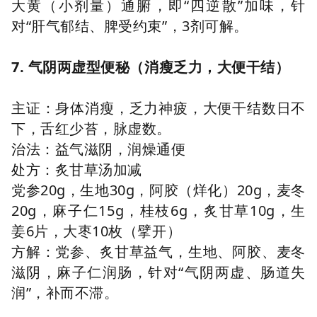
大黄（小剂量）通腑，即“四逆散”加味，针
对“肝气郁结、脾受约束”，3剂可解。
7. 气阴两虚型便秘（消瘦乏力，大便干结）
主证：身体消瘦，乏力神疲，大便干结数日不
下，舌红少苔，脉虚数。
治法：益气滋阴，润燥通便
处方：炙甘草汤加减
党参20g，生地30g，阿胶（烊化）20g，麦冬
20g，麻子仁15g，桂枝6g，炙甘草10g，生
姜6片，大枣10枚（擘开）
方解：党参、炙甘草益气，生地、阿胶、麦冬
滋阴，麻子仁润肠，针对“气阴两虚、肠道失
润”，补而不滞。