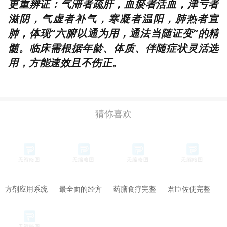
更重辨证：气滞者疏肝，血瘀者活血，津亏者
滋阴，气虚者补气，寒凝者温阳，肺热者宣
肺，体现“六腑以通为用，通法当随证变”的精
髓。临床需根据年龄、体质、伴随症状灵活选
用，方能速效且不伤正。
猜你喜欢
方剂应用系统
最全面的经方
药膳食疗完整
君臣佐使完整
教程：基础理
配伍指南：理
修炼手册：零
修炼手册：零
论+实践应用
论+方法+案例
基础入门到精
基础入门到精
+效果验证
+常见问题（收
通（附实操步
通（附实操步
藏版）
骤）
骤）