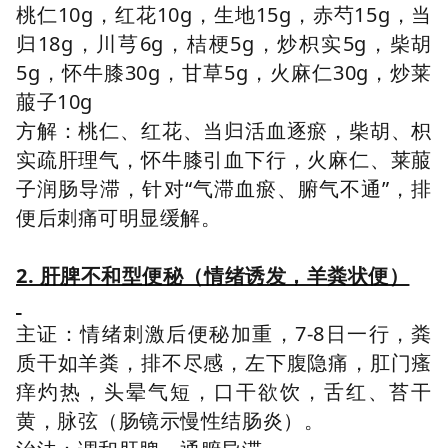
桃仁10g，红花10g，生地15g，赤芍15g，当
归18g，川芎6g，桔梗5g，炒枳实5g，柴胡
5g，怀牛膝30g，甘草5g，火麻仁30g，炒莱
菔子10g
方解：桃仁、红花、当归活血逐瘀，柴胡、枳
实疏肝理气，怀牛膝引血下行，火麻仁、莱菔
子润肠导滞，针对“气滞血瘀、腑气不通”，排
便后刺痛可明显缓解。
2. 肝脾不和型便秘（情绪诱发，羊粪状便）
主证：情绪刺激后便秘加重，7-8日一行，粪
质干如羊粪，排不尽感，左下腹隐痛，肛门瘙
痒灼热，头晕气短，口干欲饮，舌红、苔干
黄，脉弦（肠镜示慢性结肠炎）。