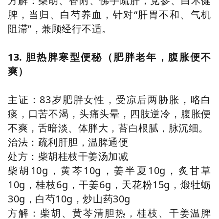
方解：柴胡、香附、佛手疏肝，党参、白术健
脾，当归、白芍养血，针对“肝胃不和、气机
阻滞”，兼顾经行不适。
13. 胆热脾寒型便秘（肥胖老年，腹胀便不
爽）
主证：83岁肥胖女性，受凉后两胁胀，咯白
痰，口苦不渴，头痛头晕，四肢逆冷，腹胀便
不爽，舌暗淡、体胖大，苔白根腻，脉沉细。
治法：疏利肝胆，温脾通便
处方：柴胡桂枝干姜汤加减
柴胡10g，黄芩10g，姜半夏10g，炙甘草
10g，桂枝6g，干姜6g，天花粉15g，煅牡蛎
30g，白芍10g，炒山药30g
方解：柴胡、黄芩清胆热，桂枝、干姜温脾