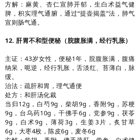
方解：麻黄、杏仁宣肺开郁，生白术益气健
脾，枳实理气通腑，通过“提壶揭盖”法，肺气
宣则肠气通。
12. 肝胃不和型便秘（脘腹胀满，经行乳胀）
主证：43岁女性，便秘1年，脘腹胀满，腹痛
纳呆，呃逆，经行乳胀，舌淡红、苔薄白，脉
缓。
治法：疏肝和胃，理气通便
处方：和肝汤化裁
当归12g，白芍9g，柴胡9g，香附9g，苏梗
9g，台乌药10g，干佛手6g，党参9g，茯苓
9g，白术9g，薄荷3g，生姜3片，炙甘草
6g，大枣4枚，陈皮6g，麦冬6g