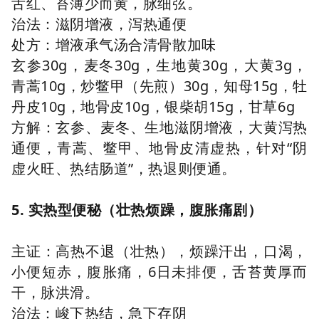
舌红、苔薄少而黄，脉细弦。
治法：滋阴增液，泻热通便
处方：增液承气汤合清骨散加味
玄参30g，麦冬30g，生地黄30g，大黄3g，
青蒿10g，炒鳖甲（先煎）30g，知母15g，牡
丹皮10g，地骨皮10g，银柴胡15g，甘草6g
方解：玄参、麦冬、生地滋阴增液，大黄泻热
通便，青蒿、鳖甲、地骨皮清虚热，针对“阴
虚火旺、热结肠道”，热退则便通。
5. 实热型便秘（壮热烦躁，腹胀痛剧）
主证：高热不退（壮热），烦躁汗出，口渴，
小便短赤，腹胀痛，6日未排便，舌苔黄厚而
干，脉洪滑。
治法：峻下热结，急下存阴