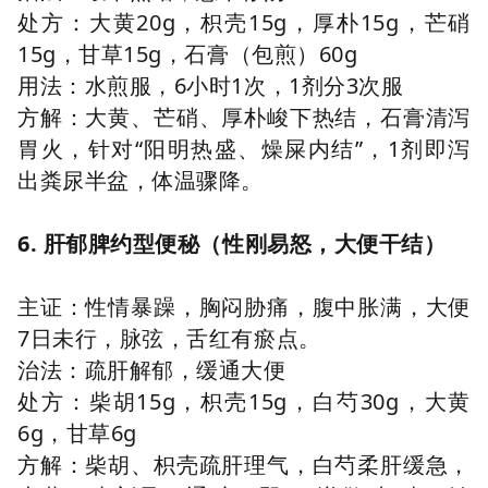
处方：大黄20g，枳壳15g，厚朴15g，芒硝
15g，甘草15g，石膏（包煎）60g
用法：水煎服，6小时1次，1剂分3次服
方解：大黄、芒硝、厚朴峻下热结，石膏清泻
胃火，针对“阳明热盛、燥屎内结”，1剂即泻
出粪尿半盆，体温骤降。
6. 肝郁脾约型便秘（性刚易怒，大便干结）
主证：性情暴躁，胸闷胁痛，腹中胀满，大便
7日未行，脉弦，舌红有瘀点。
治法：疏肝解郁，缓通大便
处方：柴胡15g，枳壳15g，白芍30g，大黄
6g，甘草6g
方解：柴胡、枳壳疏肝理气，白芍柔肝缓急，