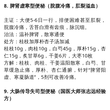
8. 脾肾虚寒型便秘（脘腹冷痛，肛裂溢血）
主证：大便5-6日一行，排便困难甚至肛裂，
脘腹冷痛，舌苔白滑有齿痕，脉沉细。
治法：温补脾肾，散寒通便
处方：桂枝加厚朴杏子汤加减
桂枝10g，肉桂10g，白芍45g，厚朴15g，杏
仁15g，炙甘草6g，干姜6片，大枣10枚
方解：桂枝、肉桂、干姜温阳散寒，白芍、甘
草缓急止痛，厚朴、杏仁通腑，针对“脾肾阳
虚、寒凝肠道”，5剂可改善冷痛。
9. 大肠传导失司型便秘（国医大师张志远经验
方）