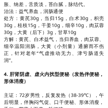
胀、纳差，舌质淡，苔白腻，脉结代。
治法：益气养血，润肠通便
处方：黄芪30g，当归15g，白术30g，枳壳
30g，桂枝15g，干姜10g，细辛10g，肉苁蓉
30g，大黄（后下）3g，甘草10g
方解：黄芪、白术益气，当归养血，肉苁蓉、
细辛温阳润肠，大黄（小剂量）通腑而不伤
正，针对老年“气虚推动无力、津亏肠道失
润”。
4. 肝肾阴虚、虚火内扰型便秘（发热伴便秘，
形体消瘦）
主证：72岁男性，反复发热（38-39℃），午
后明显，伴胸闷气促、口干便秘、形体消瘦，