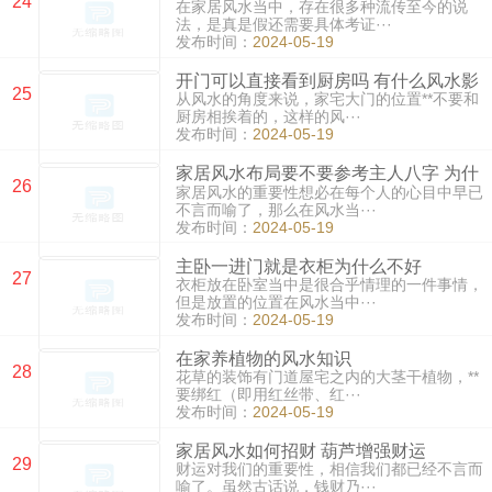
24
在家居风水当中，存在很多种流传至今的说
法，是真是假还需要具体考证···
发布时间：
2024-05-19
开门可以直接看到厨房吗 有什么风水影
25
从风水的角度来说，家宅大门的位置**不要和
响
厨房相挨着的，这样的风···
发布时间：
2024-05-19
家居风水布局要不要参考主人八字 为什
26
家居风水的重要性想必在每个人的心目中早已
么
不言而喻了，那么在风水当···
发布时间：
2024-05-19
主卧一进门就是衣柜为什么不好
27
衣柜放在卧室当中是很合乎情理的一件事情，
但是放置的位置在风水当中···
发布时间：
2024-05-19
在家养植物的风水知识
28
花草的装饰有门道屋宅之内的大茎干植物，**
要绑红（即用红丝带、红···
发布时间：
2024-05-19
家居风水如何招财 葫芦增强财运
29
财运对我们的重要性，相信我们都已经不言而
喻了。虽然古话说，钱财乃···