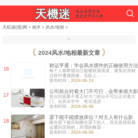
天机谜(报)网
>
相术
>
风水/地相
>
2024
风水/地相最新文章
财运亨通：学会风水摆件的正确使用方法
16
每个人都希望自己能够财源滚滚，避免在求财
过程中遭遇困难。实际上，···
发布时间：
2024-06-24
公司前台对着大门不可行，会带来很大影
17
前台到底要不要正对大门前台不可以正对着大
响！
门。在风水学中，将水流进···
发布时间：
2024-06-06
梁下能不能摆放床位？对主人有什么影
18
睡在梁下被压制睡在梁下的人，其实是很容易
响？
会遭到压制的，所谓的横梁···
发布时间：
2024-06-06